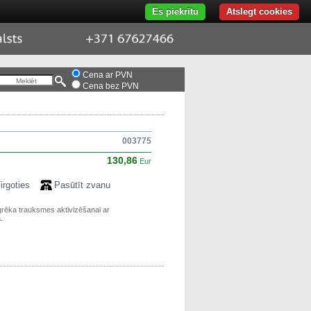
Es piekrītu
Atslegt cookies
port
+371
676-
274-
66
Cena ar PVN
Cena bez PVN
003775
130,86
Eur
irgoties
Pasūtīt zvanu
rēka trauksmes aktivizēšanai ar
.