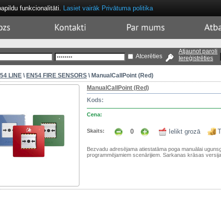
papildu funkcionalitāti.
Lasiet vairāk
Privātuma politika
sket
Contacts
About
Sup
Us
Atjaunot paroli
Atcerēties
Iereģistrēties
54 LINE
\
EN54 FIRE SENSORS
\ ManualCallPoint (Red)
ManualCallPoint (Red)
Kods:
Cena:
Skaits:
0
Ielikt grozā
T
Bezvadu adresējama atiestatāma poga manuālai ugunsg
programmējamiem scenārijiem. Sarkanas krāsas versija