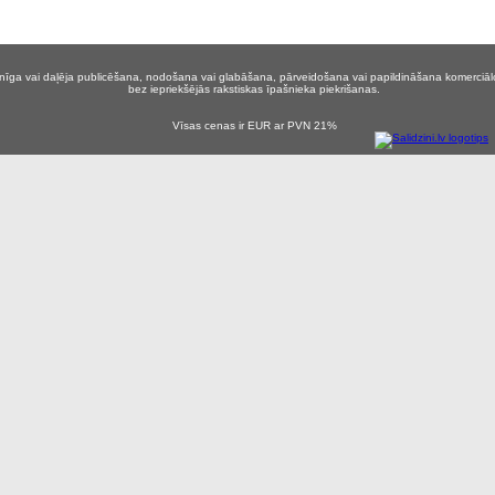
ilnīga vai daļēja publicēšana, nodošana vai glabāšana, pārveidošana vai papildināšana komerciālos
bez iepriekšējās rakstiskas īpašnieka piekrišanas.
Vīsas cenas ir EUR ar PVN 21%