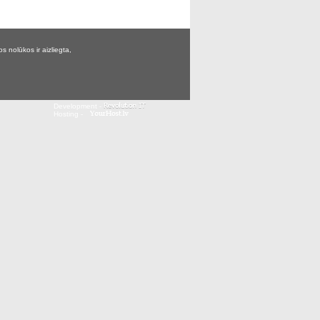
 nolūkos ir aizliegta,
Development -
Hosting -