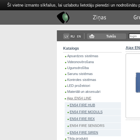
Šī vietne izmanto sīkfailus, lai uzlabotu lietotāju pieredzi un nodrošinātu 
Tektor
News
Ba
Tukšs
Ajax EN
Katalogs
Apsardzes sistēmas
Videonovērošana
Ugunsdrošība
Sarunu sistēmas
Kontroles sistēmas
LED prožektori
Materiāli un aksesuāri
Ajax EN54 LINE
EN54 FIRE HUB
EN54 FIRE MODULS
EN54 FIRE REX
EN54 FIRE SENSORS
EN54 FIRE SIREN
Tīkla produkti