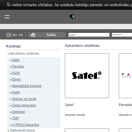
Šī vietne izmanto sīkfailus, lai uzlabotu lietotāju pieredzi un nodrošinātu 
Tektor
Menu
Tukšs
Apsardzes sistēmas
Katalogs
Apsardzes sistēmas
Satel
Paradox
AJAX
Elmes
Magnētiskie kontakti
Releji
Sirēnas un strobi
Satel
Parado
Dūmu ģeneratori
Detektori
Uzzināt vairāk
Uzzināt v
TMP
U-PROX Apsardze
Videonovērošana