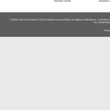
Uzzināt vairāk
Uzzināt v
© Baltic Security Solution SIA
E-veikala satura pilnīga vai daļēja publicēšana, nodošana 
bez iepriekšēj
Vīsas