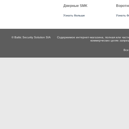
Дверные SMK
Воротн
Узнать больше
Узнать 
© Baltic Security Solution SIA
Содержимое интернет-магазина, полная или части
коммерческих целях запре
Все