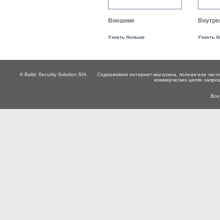
Внешние
Внутре
Узнать больше
Узнать 
© Baltic Security Solution SIA
Содержимое интернет-магазина, полная или части
коммерческих целях запре
Все