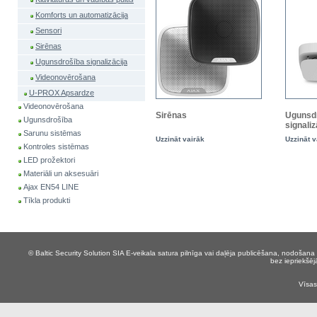
Komforts un automatizācija
Sensori
Sirēnas
Ugunsdrošība signalizācija
Videonovērošana
U-PROX Apsardze
Videonovērošana
Sirēnas
Ugunsd
Ugunsdrošība
signaliz
Sarunu sistēmas
Uzzināt vairāk
Uzzināt v
Kontroles sistēmas
LED prožektori
Materiāli un aksesuāri
Ajax EN54 LINE
Tīkla produkti
© Baltic Security Solution SIA
E-veikala satura pilnīga vai daļēja publicēšana, nodošana 
bez iepriekšēj
Vīsas