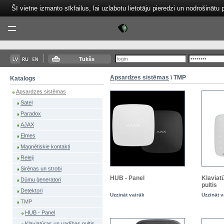
Šī vietne izmanto sīkfailus, lai uzlabotu lietotāju pieredzi un nodrošinātu 
Tektor
Menu
Tukšs
Apsardzes sistēmas
\ TMP
Katalogs
Apsardzes sistēmas
Satel
Paradox
AJAX
Elmes
Magnētiskie kontakti
Releji
Sirēnas un strobi
HUB - Panel
Klaviat
Dūmu ģeneratori
pultis
Detektori
Uzzināt vairāk
Uzzināt v
TMP
HUB - Panel
Klaviatūras un vadības pultis