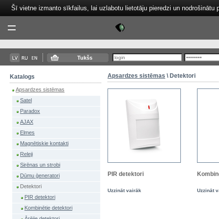
Šī vietne izmanto sīkfailus, lai uzlabotu lietotāju pieredzi un nodrošinātu 
Tektor
Menu
Tukšs
Apsardzes sistēmas
\ Detektori
Katalogs
Apsardzes sistēmas
Satel
Paradox
AJAX
Elmes
Magnētiskie kontakti
Releji
Sirēnas un strobi
PIR detektori
Kombinē
Dūmu ģeneratori
Detektori
Uzzināt vairāk
Uzzināt v
PIR detektori
Kombinētie detektori
Ārējie detektori