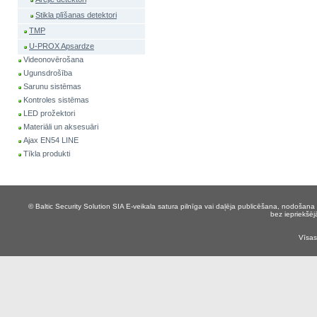
Stikla plīšanas detektori
TMP
U-PROX Apsardze
Videonovērošana
Ugunsdrošība
Sarunu sistēmas
Kontroles sistēmas
LED prožektori
Materiāli un aksesuāri
Ajax EN54 LINE
Tīkla produkti
© Baltic Security Solution SIA
E-veikala satura pilnīga vai daļēja publicēšana, nodošana 
bez iepriekšēj
Vīsas