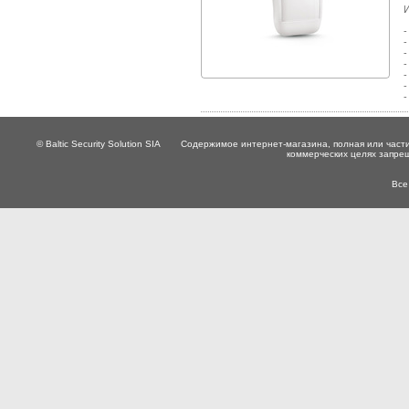
И
-
-
-
-
-
-
-
© Baltic Security Solution SIA
Содержимое интернет-магазина, полная или части
коммерческих целях запре
Все