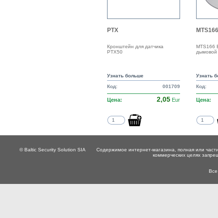
PTX
MTS16
Кронштейн для датчика
MTS166 
PTX50
дымовой 
Узнать больше
Узнать 
Код:
001709
Код:
2,05
Цена:
Eur
Цена:
© Baltic Security Solution SIA
Содержимое интернет-магазина, полная или части
коммерческих целях запре
Все