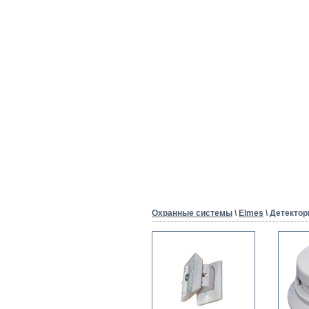
Охранные системы
\
Elmes
\ Детекто