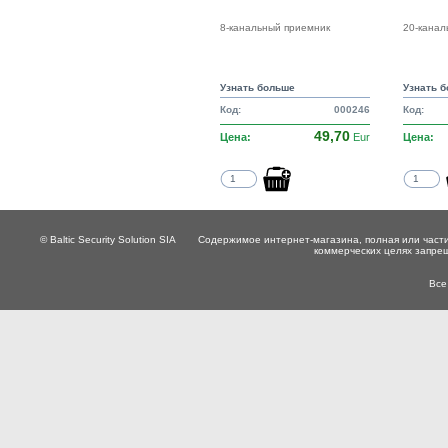
8-канальный приемник
20-канал
Узнать больше
Узнать 
Код:
000246
Код:
49,70
Цена:
Eur
Цена:
© Baltic Security Solution SIA
Содержимое интернет-магазина, полная или части
коммерческих целях запре
Все