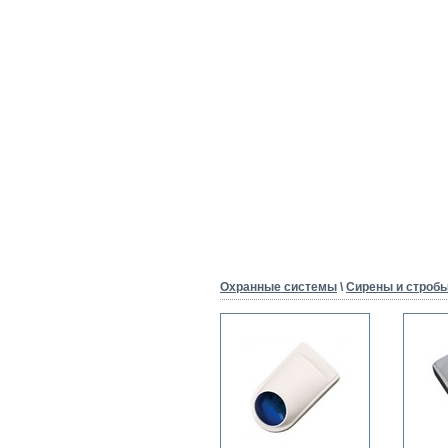
Охранные системы
\
Сирены и строб