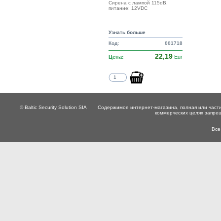
Сирена с лампой 115dB,
питание: 12VDC
Узнать больше
Код:
001718
22,19
Цена:
Eur
© Baltic Security Solution SIA
Содержимое интернет-магазина, полная или части
коммерческих целях запре
Все