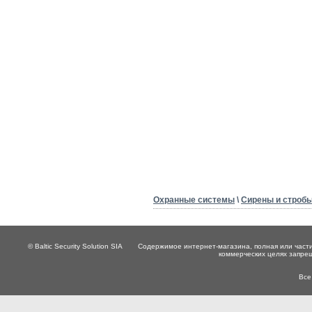
Охранные системы
\
Сирены и строб
© Baltic Security Solution SIA
Содержимое интернет-магазина, полная или части
коммерческих целях запре
Все