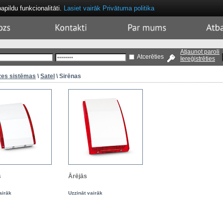
papildu funkcionalitāti.
Lasiet vairāk
Privātuma politika
sket
Contacts
About
Sup
Us
Atjaunot paroli
Atcerēties
Iereģistrēties
es sistēmas
\
Satel
\ Sirēnas
s
Ārējās
airāk
Uzzināt vairāk