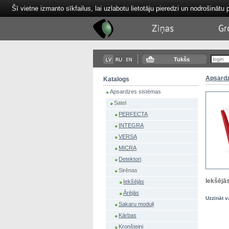
Šī vietne izmanto sīkfailus, lai uzlabotu lietotāju pieredzi un nodrošinātu 
Tektor
News
Ba
Tukšs
Apsardz
Katalogs
Apsardzes sistēmas
Satel
PERFECTA
INTEGRA
VERSA
MICRA
Detektori
Sirēnas
Iekšējā
Iekšējās
Ārējās
Uzzināt v
Sakaru moduļi
Kārbas
Kronšteini