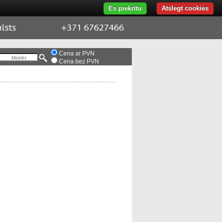
Es piekrītu
Atslegt cookies
port
+371
676-
274-
66
Cena ar PVN
Cena bez PVN