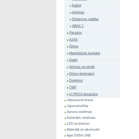
Kabeļi
Antenas
Distances vadība
ABAX 2
Paradox
AJAX
Elmes
Magnētiskie kontakti
Releji
Sirēnas un strobi
Dūmu ģeneratori
Detektori
TMP
U-PROX Apsardze
Videonovērošana
Ugunsdrošība
Sarunu sistēmas
Kontroles sistēmas
LED prožektori
Materiāli un aksesuāri
Ajax EN54 LINE