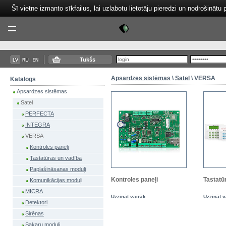
Šī vietne izmanto sīkfailus, lai uzlabotu lietotāju pieredzi un nodrošinātu 
Tektor
Menu
Tukšs
Apsardzes sistēmas
\
Satel
\ VERSA
Katalogs
Apsardzes sistēmas
Satel
PERFECTA
INTEGRA
VERSA
Kontroles paneļi
Tastatūras un vadība
Paplašināsanas moduļi
Kontroles paneļi
Tastatū
Komunikācijas moduļi
MICRA
Uzzināt vairāk
Uzzināt v
Detektori
Sirēnas
Sakaru moduļi