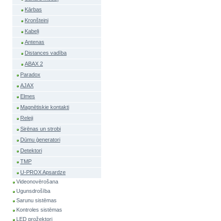
Kārbas
Kronšteini
Kabeļi
Antenas
Distances vadība
ABAX 2
Paradox
AJAX
Elmes
Magnētiskie kontakti
Releji
Sirēnas un strobi
Dūmu ģeneratori
Detektori
TMP
U-PROX Apsardze
Videonovērošana
Ugunsdrošība
Sarunu sistēmas
Kontroles sistēmas
LED prožektori