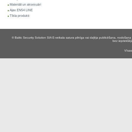
Materiāli un aksesuāri
Ajax EN54 LINE
Tīkla produkti
© Baltic Security Solution SIA
E-veikala satura pilnīga vai daļēja publicēšana, nodošana 
bez iepriekšēj
Vīsas