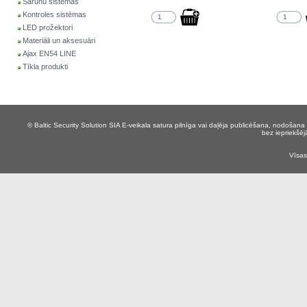
Sarunu sistēmas
Kontroles sistēmas
LED prožektori
Materiāli un aksesuāri
Ajax EN54 LINE
Tīkla produkti
© Baltic Security Solution SIA
E-veikala satura pilnīga vai daļēja publicēšana, nodošana 
bez iepriekšēj
Vīsas