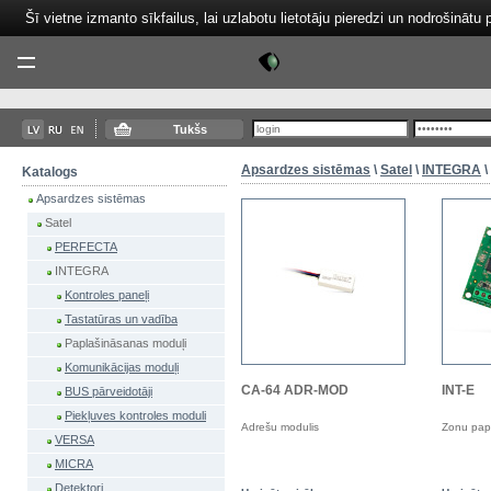
Šī vietne izmanto sīkfailus, lai uzlabotu lietotāju pieredzi un nodrošinātu 
Tektor
Menu
Tukšs
Apsardzes sistēmas
\
Satel
\
INTEGRA
\
Katalogs
Apsardzes sistēmas
Satel
PERFECTA
INTEGRA
Kontroles paneļi
Tastatūras un vadība
Paplašināsanas moduļi
Komunikācijas moduļi
CA-64 ADR-MOD
INT-E
BUS pārveidotāji
Piekļuves kontroles moduli
Adrešu modulis
Zonu pap
VERSA
MICRA
Detektori