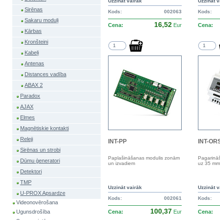
Uzzināt vairāk
Uzzināt v
Sirēnas
Kods:
002063
Kods:
Sakaru moduļi
16,52
Cena:
Eur
Cena:
Kārbas
Kronšteini
Kabeļi
Antenas
Distances vadība
ABAX 2
Paradox
AJAX
Elmes
Magnētiskie kontakti
Releji
INT-PP
INT-OR
Sirēnas un strobi
Paplašināšanas modulis zonām
Pagarinā
Dūmu ģeneratori
un izvadiem
uz 35 mm 
Detektori
TMP
Uzzināt vairāk
Uzzināt v
U-PROX Apsardze
Kods:
002061
Kods:
Videonovērošana
100,37
Cena:
Eur
Cena:
Ugunsdrošība