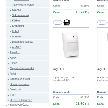
Uzzināt vairāk
Uzzināt v
Detektoru testeri
Kods:
002192
Kods:
Sirēnas
16,77
Cena:
Eur
Cena:
Sakaru moduļi
Kārbas
Kronšteini
Kabeļi
Antenas
Distances vadība
ABAX 2
Paradox
AJAX
Elmes
Magnētiskie kontakti
AQUA S
AQUA L
Releji
Ciparu kustību PIR
PIR kustī
Sirēnas un strobi
detektors(24V)
trauksmes
Dūmu ģeneratori
Detektori
Uzzināt vairāk
Uzzināt v
TMP
Kods:
002196
Kods:
U-PROX Apsardze
21,60
Cena:
Eur
Cena:
Videonovērošana