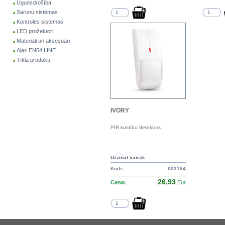
Ugunsdrošība
Sarunu sistēmas
Kontroles sistēmas
LED prožektori
Materiāli un aksesuāri
Ajax EN54 LINE
Tīkla produkti
IVORY
PIR kustību detektors
Uzzināt vairāk
Kods:
002184
26,93
Cena:
Eur