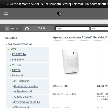
Šī vietne izmanto sīkfailus, lai uzlabotu lietotāju pieredzi un nodrošinātu 
Tektor
Menu
Tukšs
Apsardzes sistēmas
\
Satel
\
Detektori
\
Katalogs
Apsardzes sistēmas
Satel
PERFECTA
INTEGRA
VERSA
MICRA
Detektori
PIR detektori
AQUA Plus
SLIM-P
Kombinētie detektori
Ārējie detektori
Ciparu PIR detektors
SLIM-PIR
sensors ar
Gāzes detektori
dzīvnieki
Perimetra aizsardzība
Citi detektori