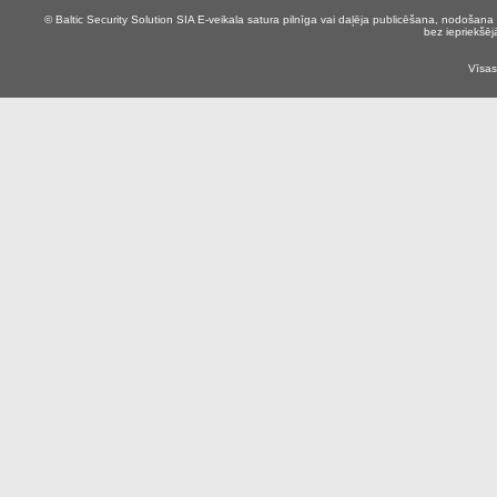
© Baltic Security Solution SIA
E-veikala satura pilnīga vai daļēja publicēšana, nodošana 
bez iepriekšēj
Vīsas