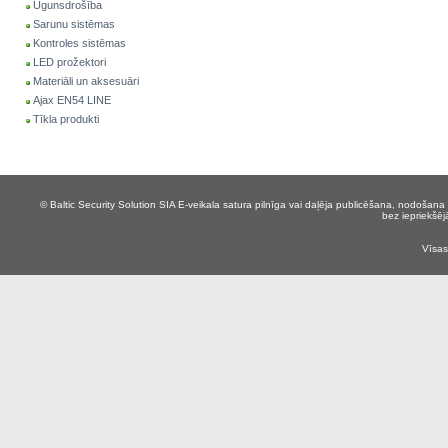
Ugunsdrošība
Sarunu sistēmas
Kontroles sistēmas
LED prožektori
Materiāli un aksesuāri
Ajax EN54 LINE
Tīkla produkti
© Baltic Security Solution SIA
E-veikala satura pilnīga vai daļēja publicēšana, nodošana 
bez iepriekšēj
Vīsas