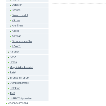
Detektori
Sirēnas
Sakaru moduļi
Kārbas
Kronšteini
Kabeļi
Antenas
Distances vadība
ABAX 2
Paradox
AJAX
Elmes
Magnētiskie kontakti
Releji
Sirēnas un strobi
Dūmu ģeneratori
Detektori
TMP
U-PROX Apsardze
Videonovērošana