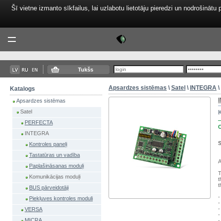
Šī vietne izmanto sīkfailus, lai uzlabotu lietotāju pieredzi un nodrošinātu 
Tektor
Menu
Tukšs
Apsardzes sistēmas
\
Satel
\
INTEGRA
\
Katalogs
Apsardzes sistēmas
Satel
PERFECTA
INTEGRA
S
Kontroles paneļi
Tastatūras un vadība
A
Paplašināsanas moduļi
T
Komunikācijas moduļi
t
t
BUS pārveidotāji
-
Piekļuves kontroles moduli
-
-
VERSA
-
MICRA
-