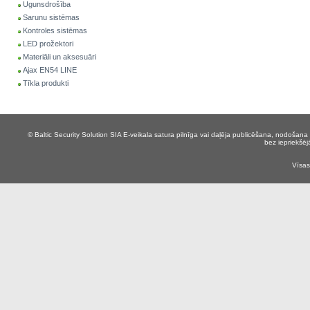
Ugunsdrošība
Sarunu sistēmas
Kontroles sistēmas
LED prožektori
Materiāli un aksesuāri
Ajax EN54 LINE
Tīkla produkti
© Baltic Security Solution SIA
E-veikala satura pilnīga vai daļēja publicēšana, nodošana 
bez iepriekšēj
Vīsas