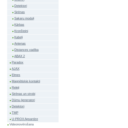
Detektori
Sirēnas
Sakaru moduļi
Kārbas
Kronšteini
Kabeļi
Antenas
Distances vadība
ABAX 2
Paradox
AJAX
Elmes
Magnētiskie kontakti
Releji
Sirēnas un strobi
Dūmu ģeneratori
Detektori
TMP
U-PROX Apsardze
Videonovērošana