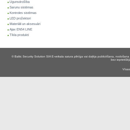
Ugunsdrošība
Sarunu sistēmas
Kontroles sistēmas
LED prožektori
Materiāli un aksesuāri
Ajax EN54 LINE
Tīkla produkti
© Baltic Security Solution SIA
E-veikala satura pilnīga vai daļēja publicēšana, nodošana 
bez iepriekšēj
Vīsas