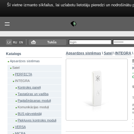
Šī vietne izmanto sīkfailus, lai uzlabotu lietotāju pieredzi un nodrošinātu 
Tektor
Menu
Tukšs
Apsardzes sistēmas
\
Satel
\
INTEGRA
\
Katalogs
Apsardzes sistēmas
Satel
PERFECTA
INTEGRA
S
Kontroles paneļi
Tastatūras un vadība
T
Paplašināsanas moduļi
I
Komunikācijas moduļi
a
u
BUS pārveidotāji
-
Piekļuves kontroles moduli
-
-
VERSA
MICRA